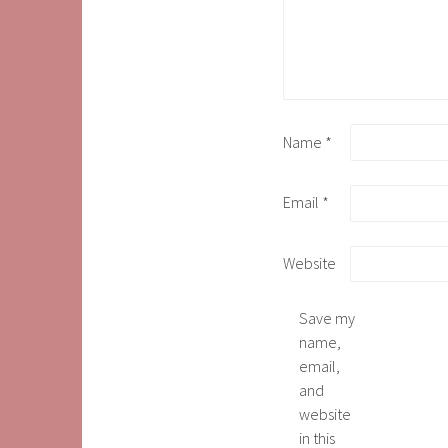
Name
*
Email
*
Website
Save my
name,
email,
and
website
in this