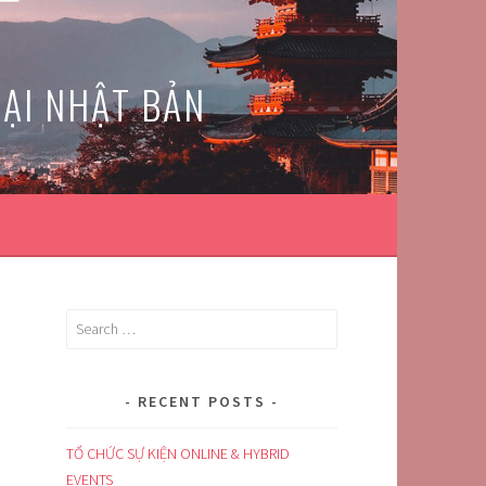
TẠI NHẬT BẢN
Search
for:
.
RECENT POSTS
TỔ CHỨC SỰ KIỆN ONLINE & HYBRID
EVENTS