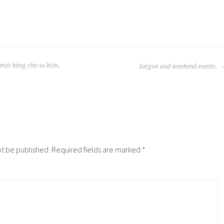
mặt hàng cho sự kiện,
Saigon and weekend events.
ot be published.
Required fields are marked
*