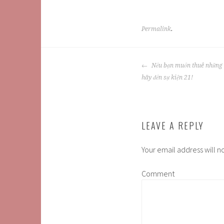
Permalink
.
POST
Nếu bạn muốn thuê những 
NAVIGATION
hãy đến sự kiện 21!
LEAVE A REPLY
Your email address will n
Comment