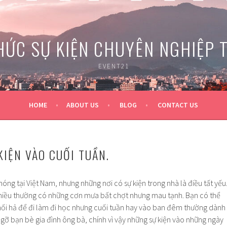
HỨC SỰ KIỆN CHUYÊN NGHIỆP 
EVENT21
HOME
ABOUT US
BLOG
CONTACT US
KIỆN VÀO CUỐI TUẦN.
óng tại Việt Nam, nhưng những nơi có sự kiện trong nhà là điều tất yếu
 chiều thường có những cơn mưa bất chợt nhưng mau tạnh. Bạn có thể
hối hả để đi làm đi học nhưng cuối tuần hay vào ban đêm thường dành
 gỡ bạn bè gia đình ông bà, chính vì vậy những sự kiện vào những ngày