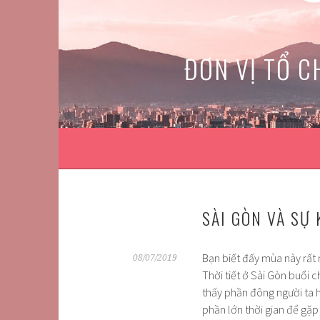
Skip
to
content
ĐƠN VỊ TỔ C
SÀI GÒN VÀ SỰ 
Bạn biết đấy mùa này rất n
08/07/2019
Thời tiết ở Sài Gòn buổi
thấy phần đông người ta 
phần lớn thời gian để gặp