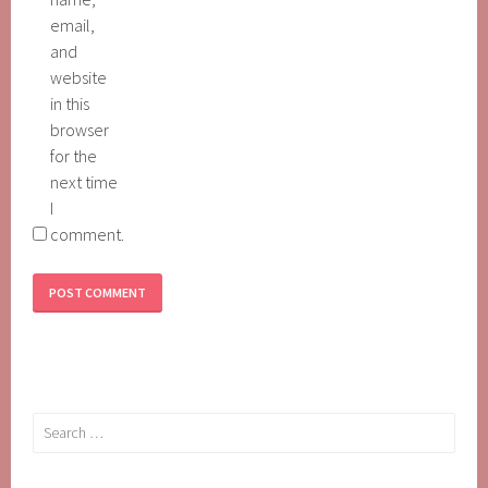
email,
and
website
in this
browser
for the
next time
I
comment.
Search
for: