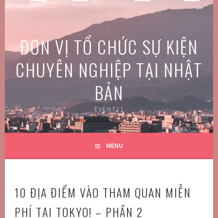
Skip
to
content
ĐƠN VỊ TỔ CHỨC SỰ KIỆN
CHUYÊN NGHIỆP TẠI NHẬT
BẢN
EVENT21
MENU
10 ĐỊA ĐIỂM VÀO THAM QUAN MIỄN
PHÍ TẠI TOKYO! – PHẦN 2