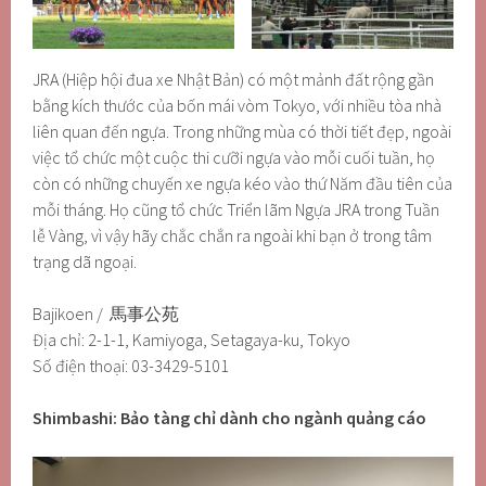
JRA (Hiệp hội đua xe Nhật Bản) có một mảnh đất rộng gần
bằng kích thước của bốn mái vòm Tokyo, với nhiều tòa nhà
liên quan đến ngựa. Trong những mùa có thời tiết đẹp, ngoài
việc tổ chức một cuộc thi cưỡi ngựa vào mỗi cuối tuần, họ
còn có những chuyến xe ngựa kéo vào thứ Năm đầu tiên của
mỗi tháng. Họ cũng tổ chức Triển lãm Ngựa JRA trong Tuần
lễ Vàng, vì vậy hãy chắc chắn ra ngoài khi bạn ở trong tâm
trạng dã ngoại.
Bajikoen / 馬事公苑
Địa chỉ: 2-1-1, Kamiyoga, Setagaya-ku, Tokyo
Số điện thoại: 03-3429-5101
Shimbashi: Bảo tàng chỉ dành cho ngành quảng cáo