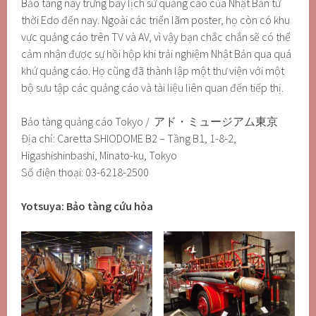
Bảo tàng này trưng bày lịch sử quảng cáo của Nhật Bản từ
thời Edo đến nay. Ngoài các triển lãm poster, họ còn có khu
vực quảng cáo trên TV và AV, vì vậy bạn chắc chắn sẽ có thể
cảm nhận được sự hồi hộp khi trải nghiệm Nhật Bản qua quá
khứ quảng cáo. Họ cũng đã thành lập một thư viện với một
bộ sưu tập các quảng cáo và tài liệu liên quan đến tiếp thị.
Bảo tàng quảng cáo Tokyo / アド・ミュージアム東京
Địa chỉ: Caretta SHIODOME B2 – Tầng B1, 1-8-2,
Higashishinbashi, Minato-ku, Tokyo
Số điện thoại: 03-6218-2500
Yotsuya: Bảo tàng cứu hỏa