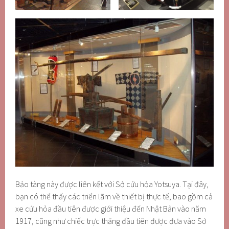
Bảo tàng này được liên kết với Sở cứu hỏa Yotsuya. Tại đây,
bạn có thể thấy các triển lãm về thiết bị thực tế, bao gồm cả
xe cứu hỏa đầu tiên được giới thiệu đến Nhật Bản vào năm
1917, cũng như chiếc trực thăng đầu tiên được đưa vào Sở