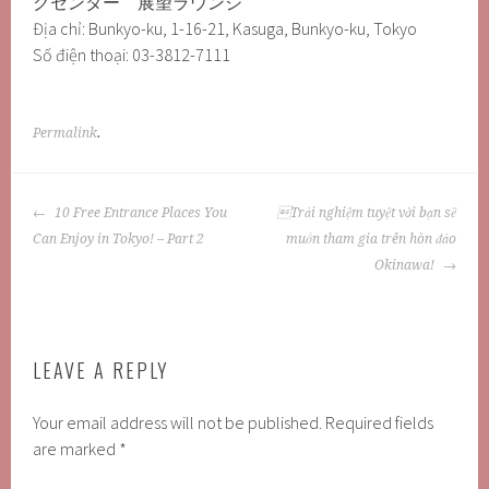
クセンター 展望ラウンジ
Địa chỉ: Bunkyo-ku, 1-16-21, Kasuga, Bunkyo-ku, Tokyo
Số điện thoại: 03-3812-7111
Permalink
.
POST
10 Free Entrance Places You
Trải nghiệm tuyệt vời bạn sẽ
NAVIGATION
Can Enjoy in Tokyo! – Part 2
muốn tham gia trên hòn đảo
Okinawa!
LEAVE A REPLY
Your email address will not be published.
Required fields
are marked
*