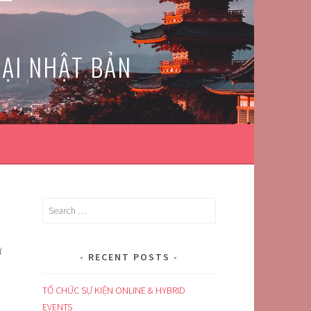
TẠI NHẬT BẢN
Search
for:
ự
RECENT POSTS
TỔ CHỨC SỰ KIỆN ONLINE & HYBRID
EVENTS