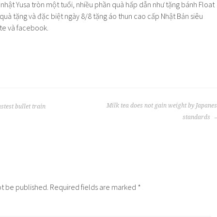
Milk tea does not gain weight by Japane
stest bullet train
standards
ot be published.
Required fields are marked
*