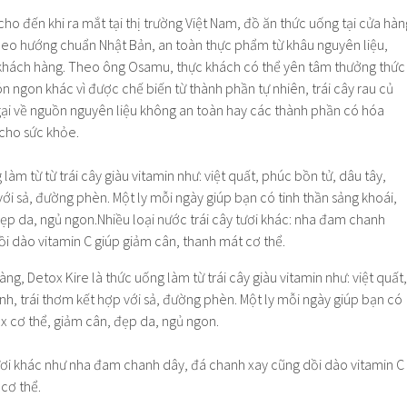
ho đến khi ra mắt tại thị trường Việt Nam, đồ ăn thức uống tại cửa hàn
heo hướng chuẩn Nhật Bản, an toàn thực phẩm từ khâu nguyên liệu,
khách hàng. Theo ông Osamu, thực khách có thể yên tâm thưởng thức
ón ngon khác vì được chế biến từ thành phần tự nhiên, trái cây rau củ
ngại về nguồn nguyên liệu không an toàn hay các thành phần có hóa
 cho sức khỏe.
g, Detox Kire là thức uống làm từ trái cây giàu vitamin như: việt quất,
nh, trái thơm kết hợp với sả, đường phèn. Một ly mỗi ngày giúp bạn có
ox cơ thể, giảm cân, đẹp da, ngủ ngon.
tươi khác như nha đam chanh dây, đá chanh xay cũng dồi dào vitamin C
cơ thể.