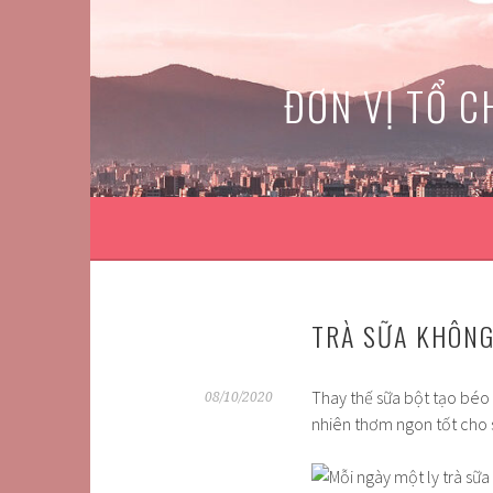
Skip
to
content
ĐƠN VỊ TỔ C
TRÀ SỮA KHÔNG
Thay thế sữa bột tạo béo 
08/10/2020
nhiên thơm ngon tốt cho 