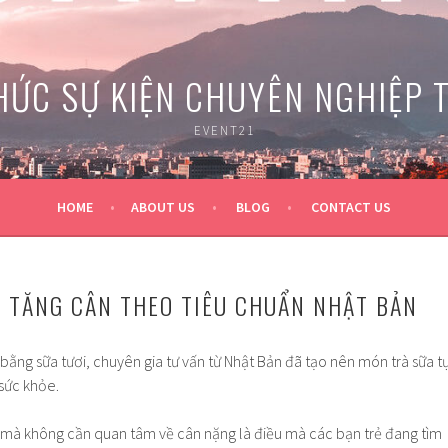
HỨC SỰ KIỆN CHUYÊN NGHIỆP 
EVENT21
HOME
ABOUT US
BLOG
CONTACT US
 TĂNG CÂN THEO TIÊU CHUẨN NHẬT BẢN
bằng sữa tươi, chuyên gia tư vấn từ Nhật Bản đã tạo nên món trà sữa t
sức khỏe.