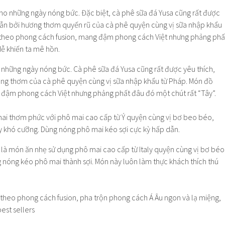
 những ngày nóng bức. Cà phê sữa đá Yusa cũng rất được yêu thích,
ơng thơm của cà phê quyện cùng vị sữa nhập khẩu từ Pháp. Món đồ
đậm phong cách Việt nhưng phảng phất đâu đó một chút rất “Tây”.
à món ăn nhẹ sử dụng phô mai cao cấp từ Italy quyện cùng vị bơ béo
 nóng kéo phô mai thành sợi. Món này luôn làm thực khách thích thú