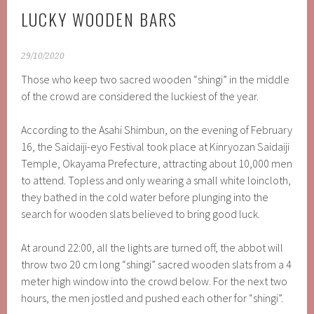
LUCKY WOODEN BARS
29/10/2020
Those who keep two sacred wooden “shingi” in the middle
of the crowd are considered the luckiest of the year.
According to the Asahi Shimbun, on the evening of February
16, the Saidaiji-eyo Festival took place at Kinryozan Saidaiji
Temple, Okayama Prefecture, attracting about 10,000 men
to attend. Topless and only wearing a small white loincloth,
they bathed in the cold water before plunging into the
search for wooden slats believed to bring good luck.
At around 22:00, all the lights are turned off, the abbot will
throw two 20 cm long “shingi” sacred wooden slats from a 4
meter high window into the crowd below. For the next two
hours, the men jostled and pushed each other for “shingi”.