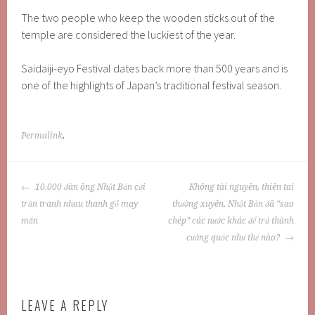
The two people who keep the wooden sticks out of the
temple are considered the luckiest of the year.
Saidaiji-eyo Festival dates back more than 500 years and is
one of the highlights of Japan’s traditional festival season.
Permalink
.
POST
10.000 đàn ông Nhật Bản cởi
Không tài nguyên, thiên tai
NAVIGATION
trần tranh nhau thanh gỗ may
thường xuyên, Nhật Bản đã “sao
mắn
chép” các nước khác để trở thành
cường quốc như thế nào?
LEAVE A REPLY