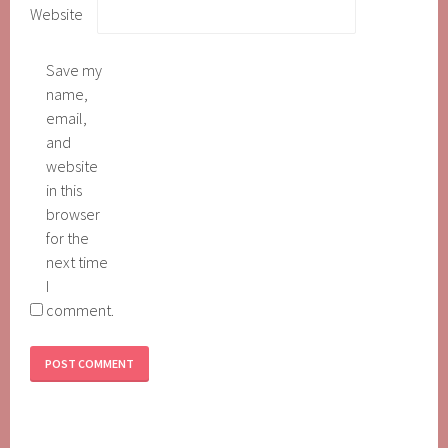
Website
Save my
name,
email,
and
website
in this
browser
for the
next time
I
comment.