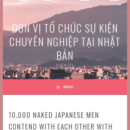
Skip
to
content
ĐƠN VỊ TỔ CHỨC SỰ KIỆN
CHUYÊN NGHIỆP TẠI NHẬT
BẢN
EVENT21
MENU
10,000 NAKED JAPANESE MEN
CONTEND WITH EACH OTHER WITH