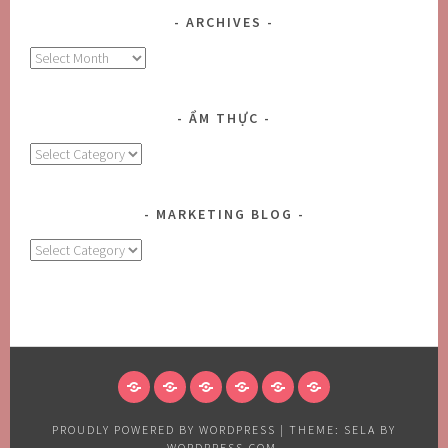
ARCHIVES
Archives
ẨM THỰC
Ẩm
Thực
MARKETING BLOG
MARKETING
BLOG
HOME
ABOUT
BLOG
CONTACT
FOODS
CONTACT
US
US
US
PROUDLY POWERED BY WORDPRESS
|
THEME: SELA BY
WORDPRESS.COM
.