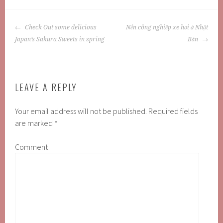
POST
Check Out some delicious
Nền công nghiệp xe hơi ở Nhật
NAVIGATION
Japan’s Sakura Sweets in spring
Bản
LEAVE A REPLY
Your email address will not be published.
Required fields
are marked
*
Comment