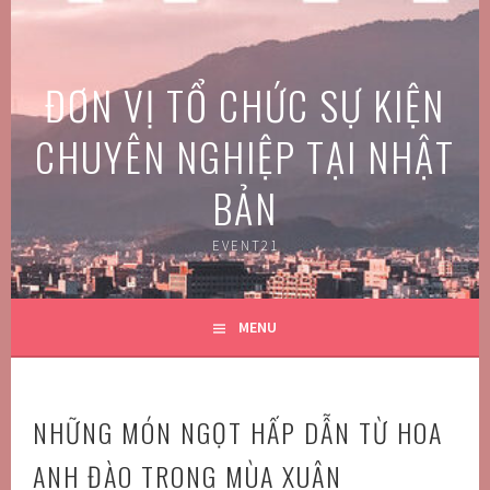
Skip
to
content
ĐƠN VỊ TỔ CHỨC SỰ KIỆN
CHUYÊN NGHIỆP TẠI NHẬT
BẢN
EVENT21
MENU
NHỮNG MÓN NGỌT HẤP DẪN TỪ HOA
ANH ĐÀO TRONG MÙA XUÂN