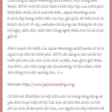
Cuối cùng là Japan Meetings and Events, một trang web
thuộc JNTO- một tổ chức hành chính độc lập của chính phủ
Nhật Bản. Khác với 4 website trên, Japan Meetings and
Events tập trung nhắm đến các học giả quốc tế nhiều hơn là
khách du lịch. Vì vậy, website chú trọng các thông tin về các
hội nghị, diễn đàn, triển lãm công nghệ nhiều hơn là vui chơi,
giải trí.
Điểm mạnh lớn nhất của Japan Meetings and Events có lẽ là
nguồn lực đến từ chính phủ. JNTO sẵn sàng tư vấn và hỗ trợ
miễn phí cho các đơn vị tổ chức sự kiện, bao gồm giới thiệu
địa điểm, các nhà cung cấp địa phương, tư liệu video, hình
ảnh dùng cho việc quảng cáo, v. v..
Website:
https://www.japanmeetings.org/
Có thể nói, Nhật Bản là một đất nước vô cùng năng động và
yêu thích họp mặt, lễ hội. Các bạn sẽ luôn tìm được cơ hội
để vui chơi, khám phá văn hóa, con người nơi đây một khi đã