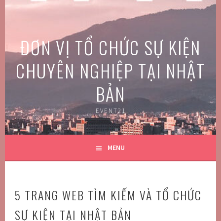
Skip
to
content
ĐƠN VỊ TỔ CHỨC SỰ KIỆN
CHUYÊN NGHIỆP TẠI NHẬT
BẢN
EVENT21
MENU
5 TRANG WEB TÌM KIẾM VÀ TỔ CHỨC
SỰ KIỆN TẠI NHẬT BẢN