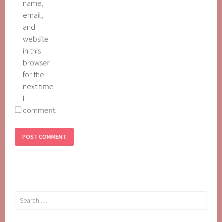
name,
email,
and
website
in this
browser
for the
next time
I
comment.
Search
for: