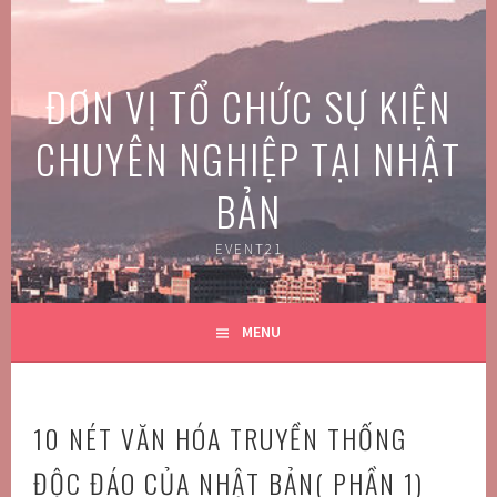
Skip
to
content
ĐƠN VỊ TỔ CHỨC SỰ KIỆN
CHUYÊN NGHIỆP TẠI NHẬT
BẢN
EVENT21
MENU
10 NÉT VĂN HÓA TRUYỀN THỐNG
ĐỘC ĐÁO CỦA NHẬT BẢN( PHẦN 1)