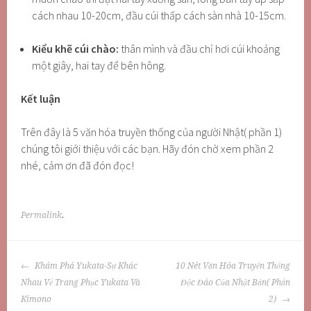
cách nhau 10-20cm, đầu cúi thấp cách sàn nhà 10-15cm.
Kiểu khẽ cúi chào:
thân mình và đầu chỉ hơi cúi khoảng
một giây, hai tay để bên hông.
Kết luận
Trên đây là 5 văn hóa truyền thống của người Nhật( phần 1)
chúng tôi giới thiệu với các bạn. Hãy đón chờ xem phần 2
nhé, cảm ơn đã đón đọc!
Permalink
.
POST
Khám Phá Yukata-Sự Khác
10 Nét Văn Hóa Truyền Thống
NAVIGATION
Nhau Về Trang Phục Yukata Và
Độc Đáo Của Nhật Bản( Phần
Kimono
2)