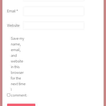
Email
*
Website
Save my
name,
email,
and
website
in this
browser
for the
next time
I
comment.