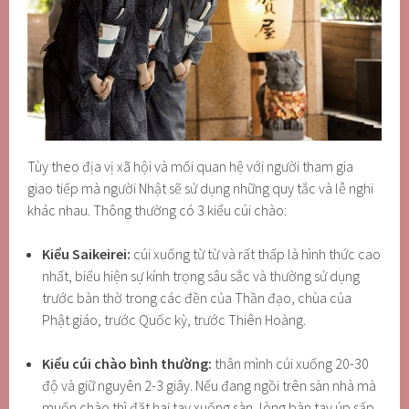
Tùy theo địa vị xã hội và mối quan hệ với người tham gia
giao tiếp mà người Nhật sẽ sử dụng những quy tắc và lễ nghi
khác nhau. Thông thường có 3 kiểu cúi chào:
Kiểu Saikeirei:
cúi xuống từ từ và rất thấp là hình thức cao
nhất, biểu hiện sự kính trọng sâu sắc và thường sử dụng
trước bàn thờ trong các đền của Thần đạo, chùa của
Phật giáo, trước Quốc kỳ, trước Thiên Hoàng.
Kiểu cúi chào bình thường:
thân mình cúi xuống 20-30
độ và giữ nguyên 2-3 giây. Nếu đang ngồi trên sàn nhà mà
muốn chào thì đặt hai tay xuống sàn, lòng bàn tay úp sấp