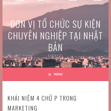
Skip
to
content
ĐƠN VỊ TỔ CHỨC SỰ KIỆN
CHUYÊN NGHIỆP TẠI NHẬT
BẢN
EVENT21
MENU
KHÁI NIỆM 4 CHỮ P TRONG
MARKETING