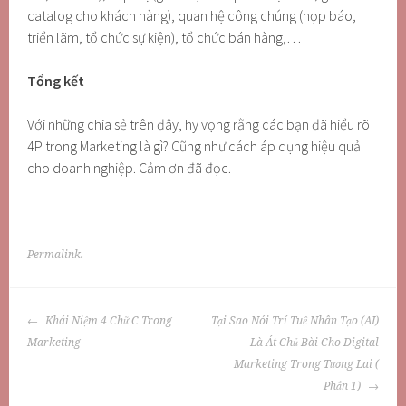
catalog cho khách hàng), quan hệ công chúng (họp báo,
triển lãm, tổ chức sự kiện), tổ chức bán hàng,…
Tổng kết
Với những chia sẻ trên đây, hy vọng rằng các bạn đã hiểu rõ
4P trong Marketing là gì? Cũng như cách áp dụng hiệu quả
cho doanh nghiệp. Cảm ơn đã đọc.
Permalink
.
POST
Khái Niệm 4 Chữ C Trong
Tại Sao Nói Trí Tuệ Nhân Tạo (AI)
NAVIGATION
Marketing
Là Át Chủ Bài Cho Digital
Marketing Trong Tương Lai (
Phần 1)