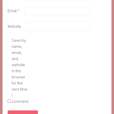
Email
*
Website
Save my
name,
email,
and
website
in this
browser
for the
next time
I
comment.