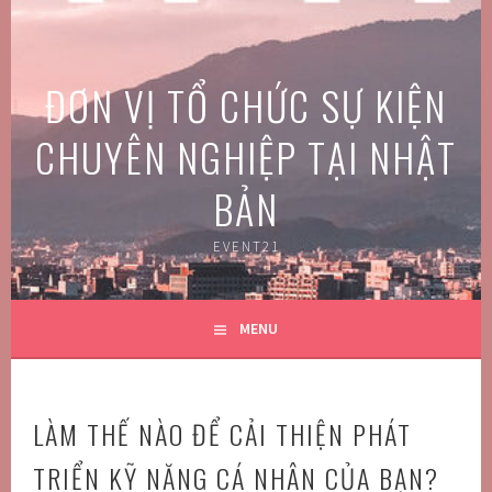
Skip
to
content
ĐƠN VỊ TỔ CHỨC SỰ KIỆN
CHUYÊN NGHIỆP TẠI NHẬT
BẢN
EVENT21
MENU
LÀM THẾ NÀO ĐỂ CẢI THIỆN PHÁT
TRIỂN KỸ NĂNG CÁ NHÂN CỦA BẠN?