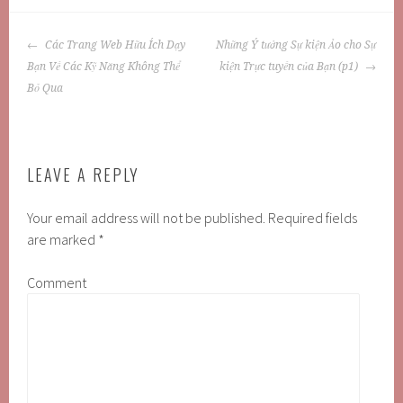
POST
Các Trang Web Hữu Ích Dạy
Những Ý tưởng Sự kiện Ảo cho Sự
NAVIGATION
Bạn Về Các Kỹ Năng Không Thể
kiện Trực tuyến của Bạn (p1)
Bỏ Qua
LEAVE A REPLY
Your email address will not be published.
Required fields
are marked
*
Comment