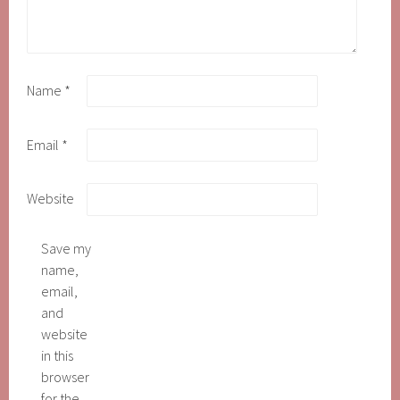
Name
*
Email
*
Website
Save my
name,
email,
and
website
in this
browser
for the