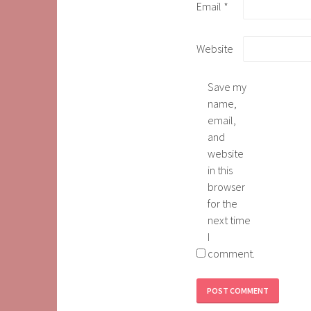
Email
*
Website
Save my
name,
email,
and
website
in this
browser
for the
next time
I
comment.