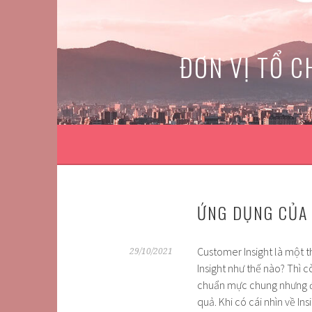
Skip
to
content
ĐƠN VỊ TỔ C
ỨNG DỤNG CỦA 
Customer Insight là một t
29/10/2021
Insight như thế nào? Thì 
chuẩn mực chung nhưng đâ
quả. Khi có cái nhìn về I