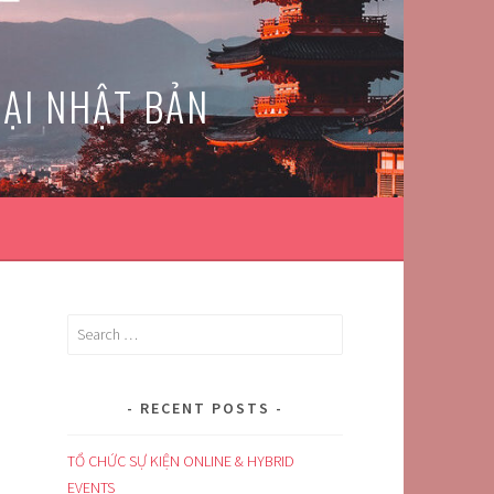
TẠI NHẬT BẢN
Search
for:
RECENT POSTS
TỔ CHỨC SỰ KIỆN ONLINE & HYBRID
EVENTS