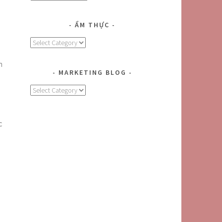
ẨM THỰC
Ẩm
Thực
n
MARKETING BLOG
MARKETING
BLOG
c