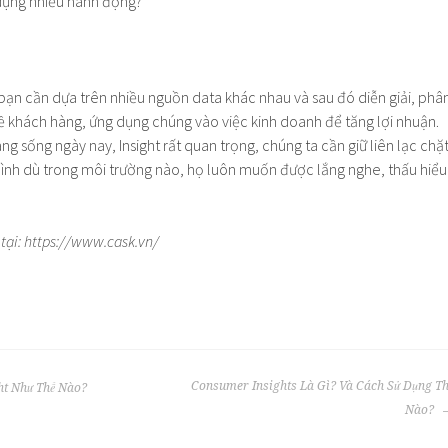
 dụng nhiều hành động?
, bạn cần dựa trên nhiều nguồn data khác nhau và sau đó diễn giải, phâ
về khách hàng, ứng dụng chúng vào việc kinh doanh để tăng lợi nhuận.
ng sống ngày nay, Insight rất quan trọng, chúng ta cần giữ liên lạc chặ
ình dù trong môi trường nào, họ luôn muốn được lắng nghe, thấu hiểu
tại: https://www.cask.vn/
Consumer Insights Là Gì? Và Cách Sử Dụng T
ht Như Thế Nào?
Nào?