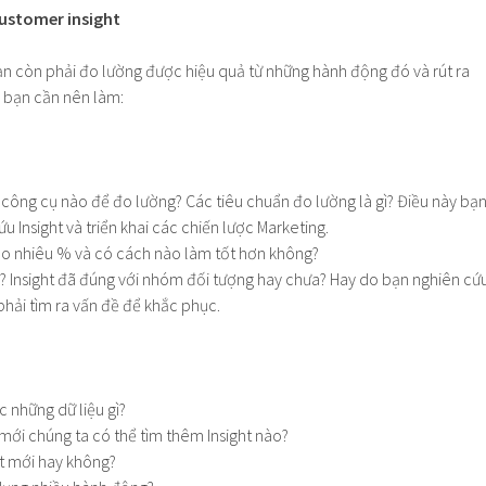
customer insight
ạn còn phải đo lường được hiệu quả từ những hành động đó và rút ra
u bạn cần nên làm:
công cụ nào để đo lường? Các tiêu chuẩn đo lường là gì? Điều này bạ
u Insight và triển khai các chiến lược Marketing.
ao nhiêu % và có cách nào làm tốt hơn không?
 Insight đã đúng với nhóm đối tượng hay chưa? Hay do bạn nghiên cứ
phải tìm ra vấn đề để khắc phục.
 những dữ liệu gì?
 mới chúng ta có thể tìm thêm Insight nào?
ht mới hay không?