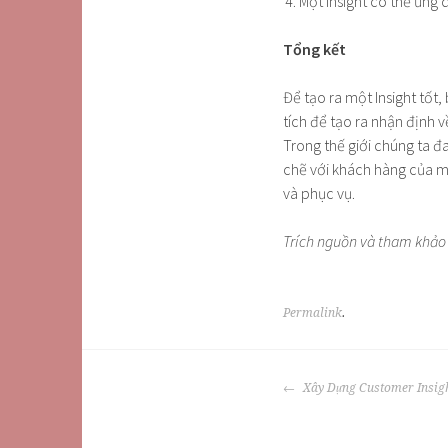
Một Insight có thể ứng
Tổng kết
Để tạo ra một Insight tốt
tích để tạo ra nhận định 
Trong thế giới chúng ta đa
chẽ với khách hàng của m
và phục vụ.
Trích nguồn và tham khảo 
Permalink
.
POST
Xây Dựng Customer Insig
NAVIGATION