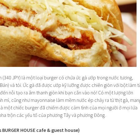
 (340 JPY) là một loại burger có chứa ức gà ướp trong nước tương,
 Bản) và tỏi. Ức gà đã được ướp kỹ lưỡng được chiên giòn với bột làm t
đến nỗi tạo ra âm thanh giòn khi bạn cắn vào nó! Có một lượng lớn
ánh mì, cũng như mayonnaise làm mềm nước ép chảy ra từ thịt gà, man
ây là một chiếc burger đã chiếm được cảm tình của mọi người ở mọi lứa
pha trộn các yếu tố của phương Tây và phương Đông.
s BURGER HOUSE cafe & guest house)