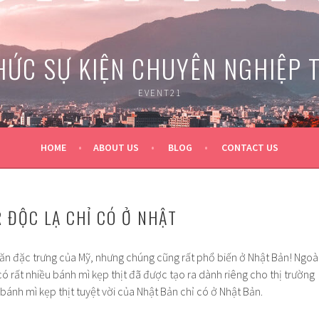
HỨC SỰ KIỆN CHUYÊN NGHIỆP 
EVENT21
HOME
ABOUT US
BLOG
CONTACT US
R ĐỘC LẠ CHỈ CÓ Ở NHẬT
n đặc trưng của Mỹ, nhưng chúng cũng rất phổ biến ở Nhật Bản! Ngoà
có rất nhiều bánh mì kẹp thịt đã được tạo ra dành riêng cho thị trường
 bánh mì kẹp thịt tuyệt vời của Nhật Bản chỉ có ở Nhật Bản.