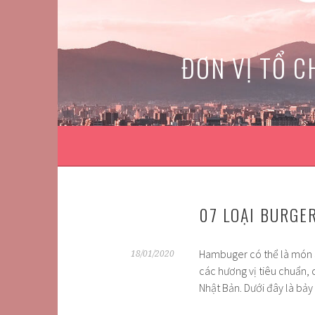
Skip
to
content
ĐƠN VỊ TỔ C
07 LOẠI BURGE
Hambuger có thể là món ă
18/01/2020
các hương vị tiêu chuẩn, 
Nhật Bản. Dưới đây là bảy