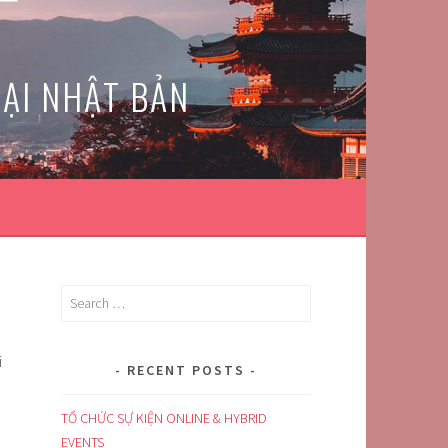
TẠI NHẬT BẢN
Search
for:
i
RECENT POSTS
TỔ CHỨC SỰ KIỆN ONLINE & HYBRID
EVENTS