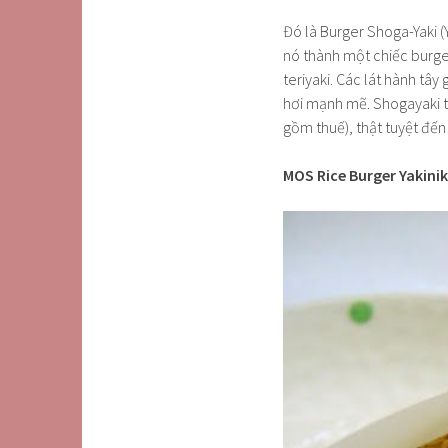
Đó là Burger Shoga-Yaki (Y
nó thành một chiếc burger.
teriyaki. Các lát hành tây
hơi mạnh mẽ. Shogayaki t
gồm thuế), thật tuyệt đế
MOS Rice Burger Yakini