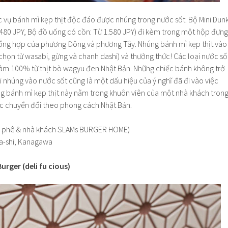
 vụ bánh mì kẹp thịt độc đáo được nhúng trong nước sốt. Bộ Mini Dun
.480 JPY, Bộ đồ uống có cồn: Từ 1.580 JPY) đi kèm trong một hộp đựng
 tổng hợp của phương Đông và phương Tây. Nhúng bánh mì kẹp thịt vào
chọn từ wasabi, gừng và chanh dashi) và thưởng thức! Các loại nước số
 làm 100% từ thịt bò wagyu đen Nhật Bản. Những chiếc bánh không trở
 nhúng vào nước sốt cũng là một dấu hiệu của ý nghĩ đã đi vào việc
g bánh mì kẹp thịt này nằm trong khuôn viên của một nhà khách tron
c chuyển đổi theo phong cách Nhật Bản.
cà phê & nhà khách SLAMs BURGER HOME)
a-shi, Kanagawa
urger (deli fu cious)