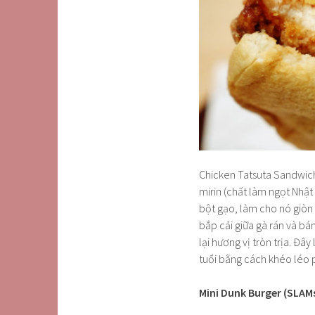
Chicken Tatsuta Sandwich
mirin (chất làm ngọt Nhật
bột gạo, làm cho nó giòn 
bắp cải giữa gà rán và b
lại hương vị tròn trịa. Đ
tuổi bằng cách khéo léo 
Mini Dunk Burger (SLAM