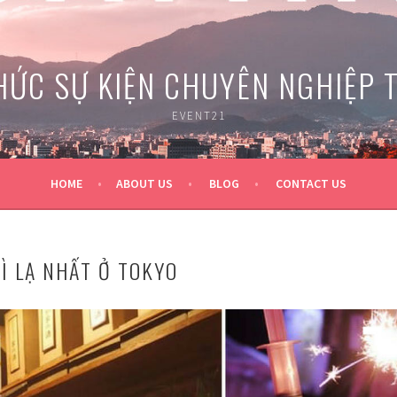
HỨC SỰ KIỆN CHUYÊN NGHIỆP 
EVENT21
HOME
ABOUT US
BLOG
CONTACT US
KÌ LẠ NHẤT Ở TOKYO