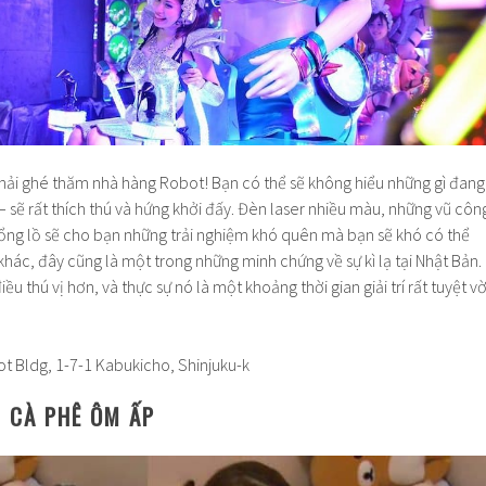
hải ghé thăm nhà hàng Robot! Bạn có thể sẽ không hiểu những gì đang
 – sẽ rất thích thú và hứng khởi đấy. Đèn laser nhiều màu, những vũ côn
ổng lồ sẽ cho bạn những trải nghiệm khó quên mà bạn sẽ khó có thể
khác, đây cũng là một trong những minh chứng về sự kì lạ tại Nhật Bản.
ều thú vị hơn, và thực sự nó là một khoảng thời gian giải trí rất tuyệt vờ
ot Bldg, 1-7-1 Kabukicho, Shinjuku-k
N CÀ PHÊ ÔM ẤP