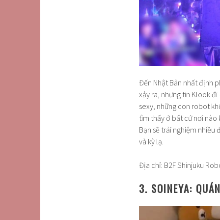
Đến Nhật Bản nhất định p
xảy ra, nhưng tin Klook đi
sexy, những con robot kh
tìm thấy ở bất cứ nơi nào 
Bạn sẽ trải nghiệm nhiều đi
và kỳ lạ.
Địa chỉ: B2F Shinjuku Rob
3. SOINEYA: QUÁ