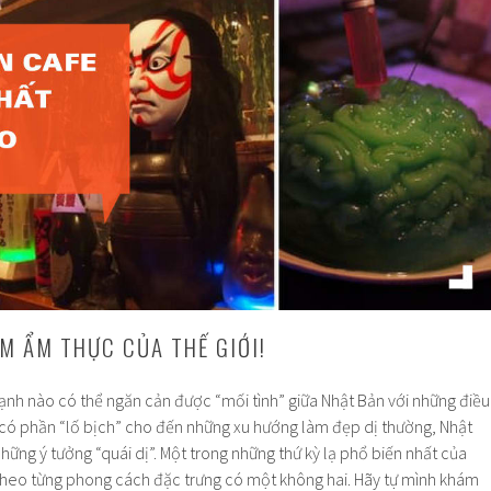
ỆM ẨM THỰC CỦA THẾ GIỚI!
nh nào có thể ngăn cản được “mối tình” giữa Nhật Bản với những điều
i có phần “lố bịch” cho đến những xu hướng làm đẹp dị thường, Nhật
hững ý tưởng “quái dị”. Một trong những thứ kỳ lạ phổ biến nhất của
theo từng phong cách đặc trưng có một không hai. Hãy tự mình khám