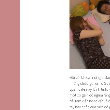
Đối với tất cả những ai đ
những chiếc gối ôm ở Soin
quán cafe này. Bình tĩnh,
một cô gái”, có nghĩa rằn
dài làm việc hoặc vất vả 
tay hay chân của một cô g