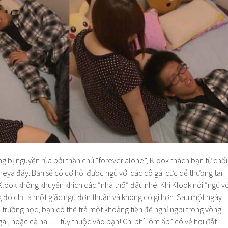
ang bị nguyền rủa bởi thần chú “forever alone”, Klook thách bạn từ chối
eya đấy. Bạn sẽ có cơ hội được ngủ với các cô gái cực dễ thương tại
 Klook không khuyến khích các “nhà thổ” đâu nhé. Khi Klook nói “ngủ vớ
g đó chỉ là một giấc ngủ đơn thuần và không có gì hơn. Sau một ngày
ở trường học, bạn có thể trả một khoảng tiền để nghỉ ngơi trong vòng
ái, hoặc cả hai … tùy thuộc vào bạn! Chi phí “ôm ấp” có vẻ hơi đắt