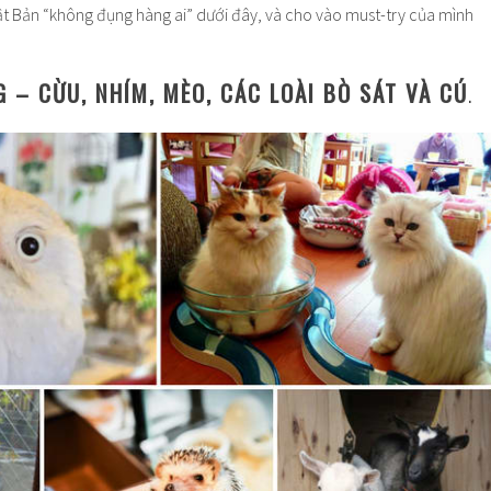
t Bản “không đụng hàng ai” dưới đây, và cho vào must-try của mình
G – CỪU, NHÍM, MÈO, CÁC LOÀI BÒ SÁT VÀ CÚ
.