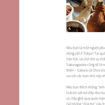
Nếu bạn là một người yêu 
động vật ở Tokyo! Tại q
háo hức và chờ đợi sự ch
Sakuragaoka cũng sẽ là nơ
thiện – Sakura và Chocola
vui với các bạn nhỏ này n
Nếu bạn thích những “an
loài bò sát nơi đây như rù
sợ, hãy ghé qua quán Har
Giữ những “đứa trẻ” này t