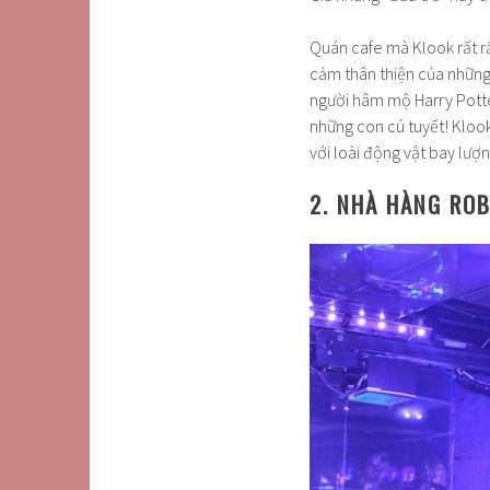
Quán cafe mà Klook rất r
cảm thân thiện của những 
người hâm mộ Harry Potter
những con cú tuyết! Kloo
với loài động vật bay lượn
2. NHÀ HÀNG RO