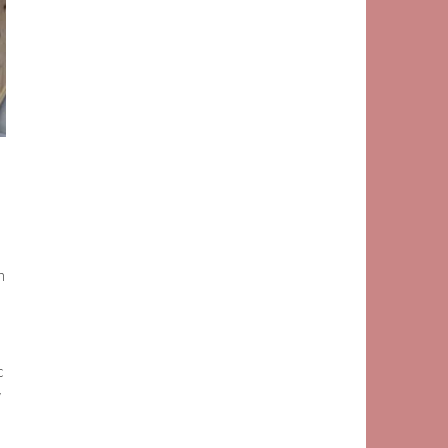
n
c
y