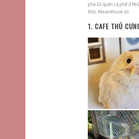
phá 10 quán cà phê ở Nhậ
thôi, #teamKlook ơi!.
1. CAFE THÚ CƯN