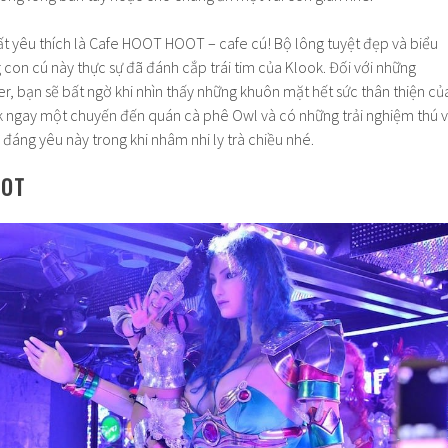
ất yêu thích là Cafe HOOT HOOT – cafe cú! Bộ lông tuyệt đẹp và biểu
con cú này thực sự đã đánh cắp trái tim của Klook. Đối với những
, bạn sẽ bất ngờ khi nhìn thấy những khuôn mặt hết sức thân thiện củ
k ngay một chuyến đến quán cà phê Owl và có những trải nghiệm thú v
 đáng yêu này trong khi nhâm nhi ly trà chiều nhé.
BOT