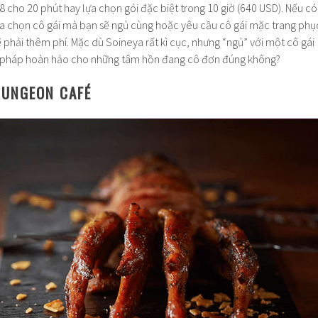
38 cho 20 phút hay lựa chọn gói đặc biệt trong 10 giờ (640 USD). Nếu có
a chọn cô gái mà bạn sẽ ngủ cùng hoặc yêu cầu cô gái mặc trang phụ
ẽ phải thêm phí. Mặc dù Soineya rất kì cục, nhưng “ngủ” với một cô gái
ải pháp hoàn hảo cho những tâm hồn đang cô đơn đúng không?
DUNGEON CAFÉ