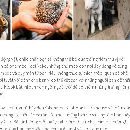
động vật, chắc chắn bạn sẽ không thể bỏ qua trải nghiệm thú vị với
uán cà phê mèo Hapi Neko, những chú mèo con nơi đây đang vô cùng
ăm sóc và quý mến từ bạn. Nếu không thực sự thích mèo, quán cà phê
i tuyệt vời dành cho bạn vì có thể kết bạn với những người bạn dê thâ
t! Klook bật mí bạn nên ngồi ngoài trời để có thêm những trải nghiêm
ha!
h bạn máu lạnh”, hãy đến Yokohama Subtropical Teahouse và thăm cá
a khổng lồ, thằn lằn và rắn! Còn nếu những loài bò sát này làm bạn thấ
ry Cafe để tận hưởng một ngày nghỉ với một vài chú nhím dễ thương!
rong lòng bàn tay hoặc cho chúng ăn một vài con giun nhé.