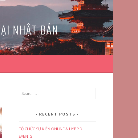
TẠI NHẬT BẢN
Search
for:
RECENT POSTS
TỔ CHỨC SỰ KIỆN ONLINE & HYBRID
EVENTS