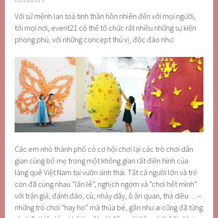
01/10/2019
Với sứ mệnh lan toả tinh thần hồn nhiên đến với mọi người,
tới mọi nơi, event21 có thể tổ chức rất nhiều những sự kiện
phong phú, với những concept thú vị, độc đáo như:
Các em nhỏ thành phố có cơ hội chơi lại các trò chơi dân
gian cùng bố mẹ trong một không gian rất điển hình của
làng quê Việt Nam tại vườn sinh thái. Tất cả người lớn và trẻ
con đã cùng nhau “lăn lê”, nghịch ngợm và “chơi hết mình”
với trận giả, đánh đáo, cù, nhảy dây, ô ăn quan, thả diều… –
những trò chơi “hay ho” mà thủa bé, gần như ai cũng đã từng