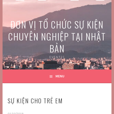
Skip
to
content
ĐƠN VỊ TỔ CHỨC SỰ KIỆN
CHUYÊN NGHIỆP TẠI NHẬT
BẢN
EVENT21
MENU
SỰ KIỆN CHO TRẺ EM