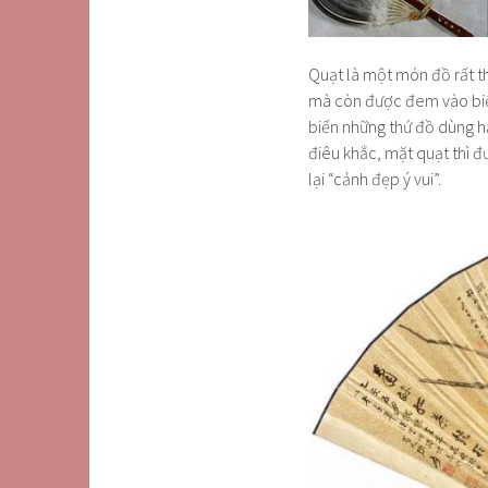
Quạt là một món đồ rất th
mà còn được đem vào biến
biến những thứ đồ dùng hằ
điêu khắc, mặt quạt thì đ
lại “cảnh đẹp ý vui”.