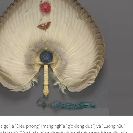
c gọi là “Diêu phong” (mang nghĩa “gió đong đưa”) và “Lương hữu”
mát lành”). Từ cái tên cũng đã thấy được tác dụng thuở ban đầu của