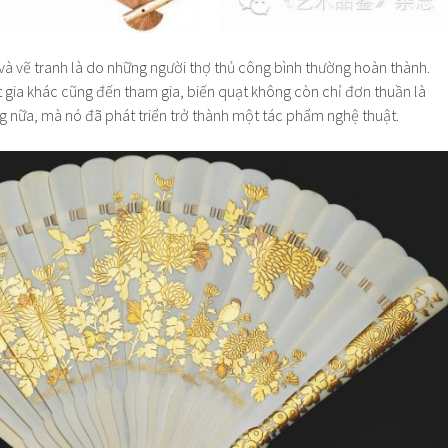
và vẽ tranh là do những người thợ thủ công bình thường hoàn thành.
 gia khác cũng đến tham gia, biến quạt không còn chỉ đơn thuần là
g nữa, mà nó đã phát triển trở thành một tác phẩm nghệ thuật.