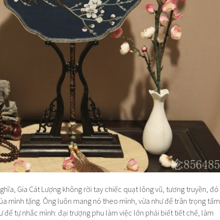
hĩa, Gia Cát Lượng không rời tay chiếc quạt lông vũ, tương truyền, đó
của mình tặng. Ông luôn mang nó theo mình, vừa như để trân trọng tấm
 để tự nhắc mình: đại trượng phu làm việc lớn phải biết tiết chế, làm