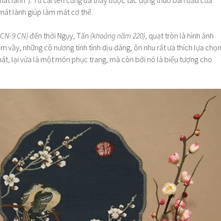
mát lành giúp làm mát cơ thể.
TCN-9 CN)
đến thời Ngụy, Tấn
(khoảng năm 220)
, quạt tròn là hình ảnh
um vầy, những cô nương tính tình dịu dàng, ôn nhu rất ưa thích lựa chọ
át, lại vừa là một món phục trang, mà còn bởi nó là biểu tượng cho