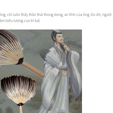
ông, chỉ luôn thấy thần thái thong dong, an tĩnh của ông. Do đó, người
làm biểu tượng của trí tuệ.