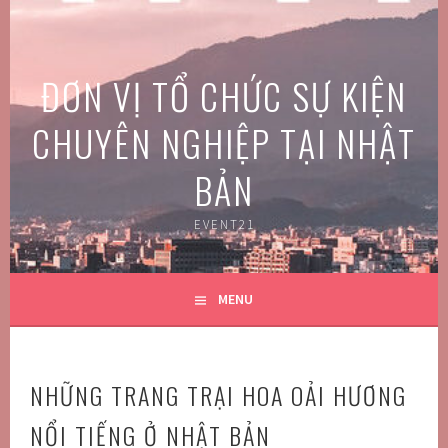
Skip
to
content
ĐƠN VỊ TỔ CHỨC SỰ KIỆN
CHUYÊN NGHIỆP TẠI NHẬT
BẢN
EVENT21
MENU
NHỮNG TRANG TRẠI HOA OẢI HƯƠNG
NỔI TIẾNG Ở NHẬT BẢN