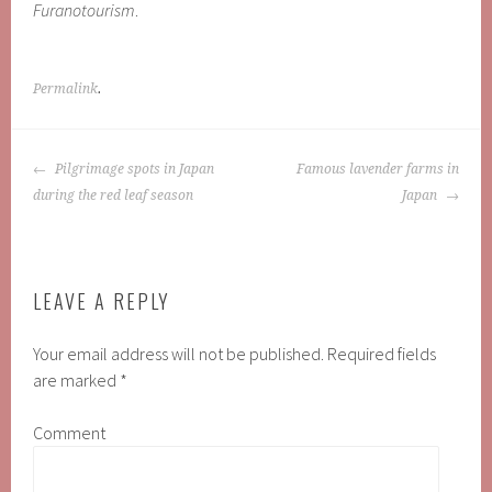
Furanotourism
.
Permalink
.
POST
Pilgrimage spots in Japan
Famous lavender farms in
NAVIGATION
during the red leaf season
Japan
LEAVE A REPLY
Your email address will not be published.
Required fields
are marked
*
Comment