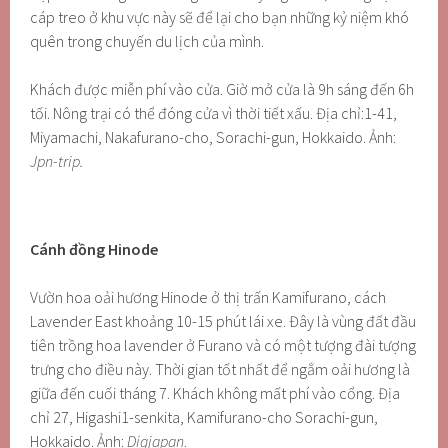
cáp treo ở khu vực này sẽ để lại cho bạn những kỷ niệm khó
quên trong chuyến du lịch của mình.
Khách được miễn phí vào cửa. Giờ mở cửa là 9h sáng đến 6h
tối. Nông trại có thể đóng cửa vì thời tiết xấu. Địa chỉ:1-41,
Miyamachi, Nakafurano-cho, Sorachi-gun, Hokkaido. Ảnh:
Jpn-trip.
Cánh đồng Hinode
Vườn hoa oải hương Hinode ở thị trấn Kamifurano, cách
Lavender East khoảng 10-15 phút lái xe. Đây là vùng đất đầu
tiên trồng hoa lavender ở Furano và có một tượng đài tượng
trưng cho điều này. Thời gian tốt nhất để ngắm oải hương là
giữa đến cuối tháng 7. Khách không mất phí vào cổng. Địa
chỉ 27, Higashi1-senkita, Kamifurano-cho Sorachi-gun,
Hokkaido. Ảnh:
Digjapan
.