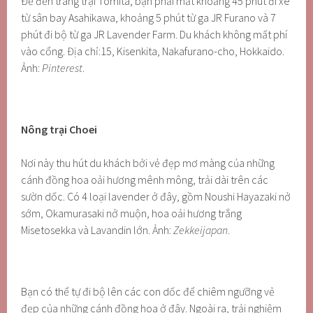
Để đến trang trại Tomita, bạn phải mất khoảng 45 phút đi xe
từ sân bay Asahikawa, khoảng 5 phút từ ga JR Furano và 7
phút đi bộ từ ga JR Lavender Farm. Du khách không mất phí
vào cổng. Địa chỉ:15, Kisenkita, Nakafurano-cho, Hokkaido.
Ảnh:
Pinterest
.
Nông trại Choei
Nơi này thu hút du khách bởi vẻ đẹp mơ màng của những
cánh đồng hoa oải hương mênh mông, trải dài trên các
sườn dốc. Có 4 loại lavender ở đây, gồm Noushi Hayazaki nở
sớm, Okamurasaki nở muộn, hoa oải hương trắng
Misetosekka và Lavandin lớn. Ảnh:
Zekkeijapan
.
Bạn có thể tự đi bộ lên các con dốc để chiêm ngưỡng vẻ
đẹp của những cánh đồng hoa ở đây. Ngoài ra, trải nghiệm