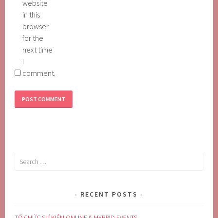
website
in this
browser
for the
next time
I
comment.
Search
for:
RECENT POSTS
TỔ CHỨC SỰ KIỆN ONLINE & HYBRID EVENTS