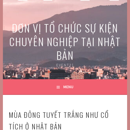
Skip
to
content
ĐƠN VỊ TỔ CHỨC SỰ KIỆN
CHUYÊN NGHIỆP TẠI NHẬT
BẢN
EVENT21
MENU
MÙA ĐÔNG TUYẾT TRẮNG NHƯ CỔ
TÍCH Ở NHẬT BẢN