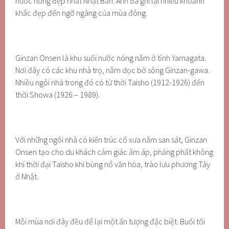
nước nóng đẹp nhất Nhật Bản. Anh đã ghi lại nhiều khoảnh
khắc đẹp đến ngỡ ngàng của mùa đông.
Ginzan Onsen là khu suối nước nóng nằm ở tỉnh Yamagata.
Nơi đây có các khu nhà trọ, nằm dọc bờ sông Ginzan-gawa.
Nhiều ngôi nhà trong đó có từ thời Taisho (1912-1926) đến
thời Showa (1926 – 1989).
Với những ngôi nhà có kiến trúc cổ xưa nằm san sát, Ginzan
Onsen tạo cho du khách cảm giác ấm áp, phảng phất không
khí thời đại Taisho khi bùng nổ văn hóa, trào lưu phương Tây
ở Nhật.
Mỗi mùa nơi đây đều để lại một ấn tượng đặc biệt. Buổi tối