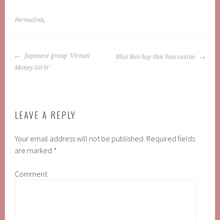
Permalink
.
POST
Japanese group ‘Virtual
Nhật Bản hợp thức hóa casino
NAVIGATION
Money Girls’
LEAVE A REPLY
Your email address will not be published.
Required fields
are marked
*
Comment