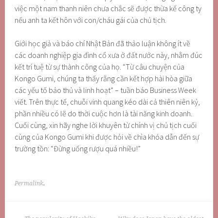
việc một nam thanh niên chưa chắc sẽ được thừa kế công ty
nếu anh ta kết hôn với con/cháu gái của chủ tịch.
Giới học giả và báo chí Nhật Bản đã thảo luận không ít về
các doanh nghiệp gia đình cổ xưa ở đất nước này, nhằm đúc
kết trí tuệ từ sự thành công của họ. “Từ câu chuyện của
Kongo Gumi, chúng ta thấy rằng cần kết hợp hài hòa giữa
các yếu tố bảo thủ và linh hoạt” – tuần báo Business Week
viết. Trên thực tế, chuỗi vinh quang kéo dài cả thiên niên kỷ,
phần nhiều có lẽ do thời cuộc hơn là tài năng kinh doanh.
Cuối cùng, xin hãy nghe lời khuyên từ chính vị chủ tịch cuối
cùng của Kongo Gumi khi được hỏi về chìa khóa dẫn đến sự
trường tồn: “Đừng uống rượu quá nhiều!”
Permalink
.