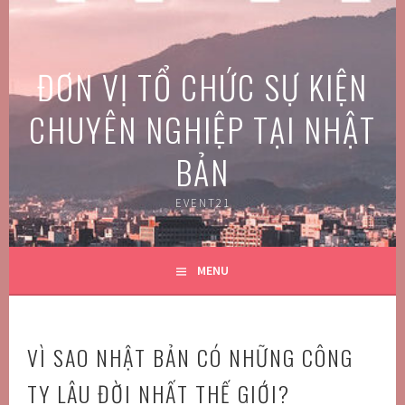
Skip
to
content
ĐƠN VỊ TỔ CHỨC SỰ KIỆN
CHUYÊN NGHIỆP TẠI NHẬT
BẢN
EVENT21
MENU
VÌ SAO NHẬT BẢN CÓ NHỮNG CÔNG
TY LÂU ĐỜI NHẤT THẾ GIỚI?