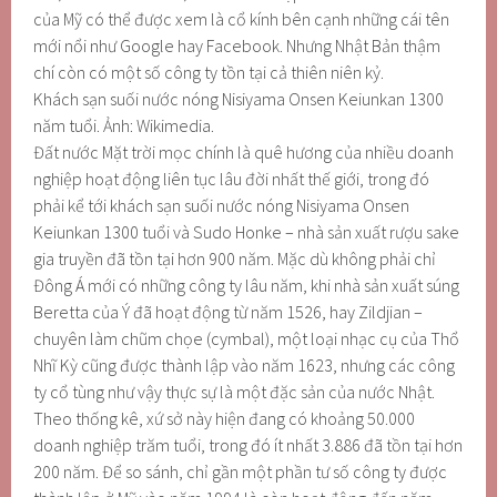
của Mỹ có thể được xem là cổ kính bên cạnh những cái tên
mới nổi như Google hay Facebook. Nhưng Nhật Bản thậm
chí còn có một số công ty tồn tại cả thiên niên kỷ.
Khách sạn suối nước nóng Nisiyama Onsen Keiunkan 1300
năm tuổi. Ảnh: Wikimedia.
Đất nước Mặt trời mọc chính là quê hương của nhiều doanh
nghiệp hoạt động liên tục lâu đời nhất thế giới, trong đó
phải kể tới khách sạn suối nước nóng Nisiyama Onsen
Keiunkan 1300 tuổi và Sudo Honke – nhà sản xuất rượu sake
gia truyền đã tồn tại hơn 900 năm. Mặc dù không phải chỉ
Đông Á mới có những công ty lâu năm, khi nhà sản xuất súng
Beretta của Ý đã hoạt động từ năm 1526, hay Zildjian –
chuyên làm chũm chọe (cymbal), một loại nhạc cụ của Thổ
Nhĩ Kỳ cũng được thành lập vào năm 1623, nhưng các công
ty cổ tùng như vậy thực sự là một đặc sản của nước Nhật.
Theo thống kê, xứ sở này hiện đang có khoảng 50.000
doanh nghiệp trăm tuổi, trong đó ít nhất 3.886 đã tồn tại hơn
200 năm. Để so sánh, chỉ gần một phần tư số công ty được