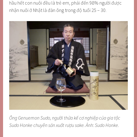
hầu hết con nuôi đều là trẻ em, phải đến 98% người được
nhận nuôi ở Nhật là đàn ông trong độ tuổi 25 – 30.
Ông Genuemon Sudo, người thừa kế cơ nghiệp của gia tộc
Sudo Honke chuyên sản xuất rượu sake. Ảnh: Sudo Honke.