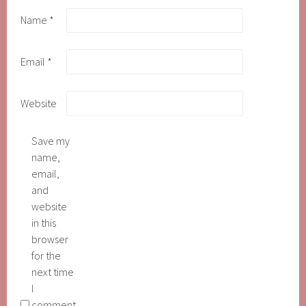
Name
*
Email
*
Website
Save my
name,
email,
and
website
in this
browser
for the
next time
I
comment.