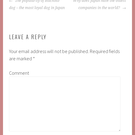
POST
The popularity of Hachiko
Why does Japan have the oldest
NAVIGATION
dog – the most loyal dog in Japan
companies in the world?
LEAVE A REPLY
Your email address will not be published.
Required fields
are marked
*
Comment