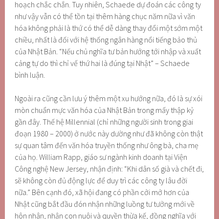
hoạch chắc chắn. Tuy nhiên, Schaede dự đoán các công ty
như vậy vẫn có thể tồn tại thêm hàng chục năm nữa vì văn
hóa không phải là thứ có thể dễ dàng thay đổi một sớm một
chiều, nhất là đối với hệ thống ngân hàng nổi tiếng bảo thủ
của Nhật Bản. “Nếu chủ nghĩa tư bản hướng tới nhập và xuất
cảng tự do thì chỉ vế thứ hai là đúng tại Nhật” – Schaede
bình luận.
Ngoài ra cũng cần lưu ý thêm một xu hướng nữa, đó là sự xói
mòn chuẩn mực văn hóa của Nhật Bản trong mấy thập kỷ
gần đây. Thế hệ Millennial (chỉ những người sinh trong giai
đoạn 1980 – 2000) ở nước này dường như đã không còn thật
sự quan tâm đến văn hóa truyền thống như ông bà, cha mẹ
của họ. William Rapp, giáo sư ngành kinh doanh tại Viện
Công nghệ New Jersey, nhận định: “Khi dân số già và chết đi,
sẽ không còn đủ động lực để duy trì các công ty lâu đời
nữa.” Bên cạnh đó, xã hội đang có phần cởi mở hơn của
Nhật cũng bắt đầu đón nhận những luồng tư tưởng mới về
hôn nhân, nhận con nuôi và quyền thừa kế, đồng nghĩa với