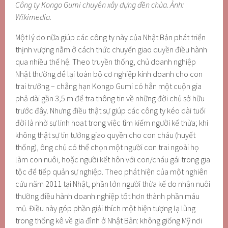
Công ty Kongo Gumi chuyên xây dựng đền chùa. Ảnh:
Wikimedia.
Một lý do nữa giúp các công ty này của Nhật Bản phát triển
thịnh vượng nằm ở cách thức chuyển giao quyền điều hành
qua nhiều thế hệ. Theo truyền thống, chủ doanh nghiệp
Nhật thường để lại toàn bộ cơ nghiệp kinh doanh cho con
trai trưởng – chẳng hạn Kongo Gumi có hẳn một cuộn gia
phả dài gần 3,5 m để tra thông tin về những đời chủ sở hữu
trước đây. Nhưng điều thật sự giúp các công ty kéo dài tuổi
đời là nhờ sự linh hoạt trong việc tìm kiếm người kế thừa; khi
không thật sự tin tưởng giao quyền cho con cháu (huyết
thống), ông chủ có thể chọn một người con trai ngoài họ
làm con nuôi, hoặc người kết hôn với con/cháu gái trong gia
tộc để tiếp quản sự nghiệp. Theo phát hiện của một nghiên
cứu năm 2011 tại Nhật, phần lớn người thừa kế do nhận nuôi
thường điều hành doanh nghiệp tốt hơn thành phần máu
mủ. Điều này góp phần giải thích một hiện tượng lạ lùng
trong thống kê về gia đình ở Nhật Bản: không giống Mỹ nơi