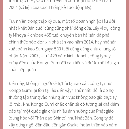
thành lập ở Mỹ vào năm 1994 là còn hoạt động đến năm
2004 (số liệu của Cục Thống kê Lao động Mỹ).
Tuy nhiên trong thập kỷ qua, một số doanh nghiệp lâu đời
nhất Nhật Bản cuối cùng cũng phải đóng cửa. Lấy ví dụ: công
ty Minoya Kichibee 465 tuổi chuyên bán hải sản đã phải
chính thức nộp đơn xin phá sản vào năm 2014, hay nhà sản
xuất bánh kẹo Surugaya 533 tuổi cũng cùng chịu chung số
phận. Năm 2007, sau 1429 năm kinh doanh, công ty xây
dựng đền chùa Kongo Gumi đã cạn tiền và được một đại gia
khác tiếp quản.
Đến đây, không ít người sẽ tự hỏi tại sao các công ty như
Kongo Gumi lại tồn tại lâu đến vậy? Thứ nhất, đó là do họ
thường tập trung vào những lĩnh vực không bao giờ thực sự
lỗi thời. Như Kongo Gumi chắc chắn sẽ có tương lai khá đảm
bảo tại một quốc gia chịu nhiều ảnh hưởng của Phật giáo
(dung hòa với Thần đạo Shinto) như Nhật Bản. Công ty đã
xây dựng ngôi đền đầu tiên gần Osaka (hoàn thiện vào năm