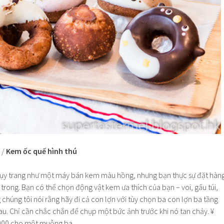
/
Kem ốc quế hình thú
y trang như một máy bán kem màu hồng, nhưng bạn thực sự đặt hàn
 trong. Bạn có thể chọn động vật kem ưa thích của bạn – voi, gấu túi,
chúng tôi nói rằng hãy đi cả con lợn với tùy chọn ba con lợn ba tầng
u. Chỉ cần chắc chắn để chụp một bức ảnh trước khi nó tan chảy. ¥
000 cho một muỗng ba.