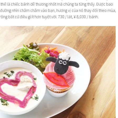
 thể là chiếc bánh dễ thương nhất mà chúng ta từng thấy. Được bao
 đường nhìn chằm chằm vào bạn, hương vị của nó thay đổi theo mùa,
ng bất cứ điều gì ít hơn tuyệt vời. 730 / lát, ¥ 8,030 / bánh.