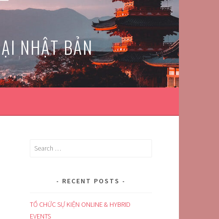
TẠI NHẬT BẢN
Search
for:
RECENT POSTS
TỔ CHỨC SỰ KIỆN ONLINE & HYBRID
EVENTS