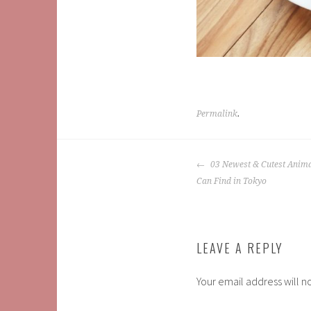
Permalink
.
POST
03 Newest & Cutest Anim
NAVIGATION
Can Find in Tokyo
LEAVE A REPLY
Your email address will n