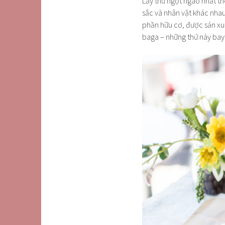
Lấy thứ ngọt ngào nhất t
sắc và nhân vật khác nha
phần hữu cơ, được sản xu
baga – những thứ này bay 