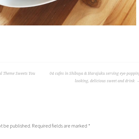
al Theme Sweets You
04 cafes in Shibuya & Harajuku serving eye-poppi
looking, delicious sweet and drink
ot be published.
Required fields are marked
*