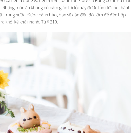
heo cả nghĩa bóng và nghĩa đen, bánh rán Floresta Hung có nhiều màu
u. Những món ăn không có cảm giác tội lỗi này được làm từ các thành
ất trong nước. Được cảnh báo, bạn sẽ cần đến đó sớm để đến hộp
ra khỏi kệ khá nhanh. Từ ¥ 210.