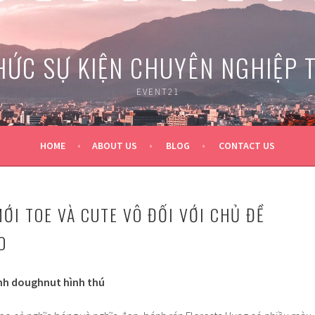
HỨC SỰ KIỆN CHUYÊN NGHIỆP 
EVENT21
HOME
ABOUT US
BLOG
CONTACT US
ỚI TOE VÀ CUTE VÔ ĐỐI VỚI CHỦ ĐỀ
O
h doughnut hình thú