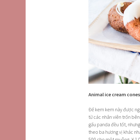
Animal ice cream cones
Đế kem kem này được ngụ
từ các nhân viên trốn bên
gấu panda đều tốt, nhưng 
theo ba hương vị khác nha
500 cho một muỗng, ¥ 1.